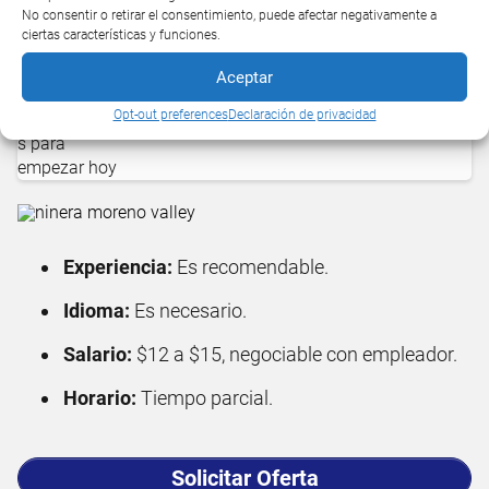
Te puede interesar
No consentir o retirar el consentimiento, puede afectar negativamente a
ciertas características y funciones.
Aceptar
Trabajos en Fresno sin papeles:
Opt-out preferences
Declaración de privacidad
Oportunidades para empezar hoy
Experiencia:
Es recomendable.
Idioma:
Es necesario.
Salario:
$12 a $15, negociable con empleador.
Horario:
Tiempo parcial.
Solicitar Oferta