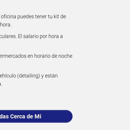
 oficina puedes tener tu kit de
 hora.
culares. El salario por hora a
permercados en horario de noche
ículo (detailing) y están
a.
adas Cerca de Mi