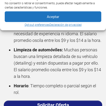
No consentir o retirar el consentimiento, puede afectar negativamente a
en lugar de en oficinas, en casas particulares. El
ciertas características y funciones.
salario por hora a cobrar es similar.
Aceptar
Limpiaplatos
: Muy relacionado con el trabajo
Opt-out preferences
Declaración de privacidad
de camarero pero sin exposición al público ni
necesidad de experiencia ni idioma. El salario
promedio oscila entre los $9 y los $14 a la hora.
Limpieza de automóviles:
Muchas personas
buscan una limpieza detallada de su vehículo
(detailing) y están dispuestas a pagar por ello.
El salario promedio oscila entre los $9 y los $14
a la hora.
Horario
: Tiempo completo o parcial según el
rol.
Solicitar Oferta