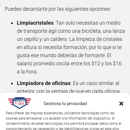
Puedes decantarte por las siguientes opciones:
Limpiacristales
: Tan solo necesitas un medio
de transporte ágil como una bicicleta, una lanza
un cepillo y un caldero. La limpieza de cristales
en altura si necesita formación, por lo que si te
gusta ese mundo deberías de formarte. El
salario promedio oscila entre los $12 y los $16
a la hora.
Limpiadora de oficinas
: Es un caso similar al
anterior, con la ventaja de que en cada oficina
puedes tener tu kit de limpieza a cargo de la
Gestiona tu privacidad
empresa. El salario promedio oscila entre los $9
Para ofrecer las mejores experiencias, utilizamos tecnologías como las
y los $14 a la hora.
cookies para almacenar y/o acceder a la información del dispositivo. El
consentimiento de estas tecnologías nos permitirá procesar datos como el
Limpiar casas
: Caso parecido al anterior pero
comportamiento de navegación o las identificaciones únicas en este sitio.